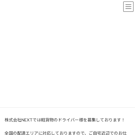
コ
ナ
ン
ビ
テ
ゲ
ン
ー
ツ
シ
へ
ョ
お知らせ
ス
ン
キ
に
ッ
移
プ
動
トップページ
お知らせ
お知らせ
軽貨物のドライバー様を募集しております！
軽貨物のドライバー様を募集して
おります！
最
11月. 15, 2024
11月. 15, 2024
NEXT Inc.
終
更
株式会社NEXTでは軽貨物のドライバー様を募集しております！
新
日
時
全国の配達エリアに対応しておりますので、ご自宅近辺でのお仕